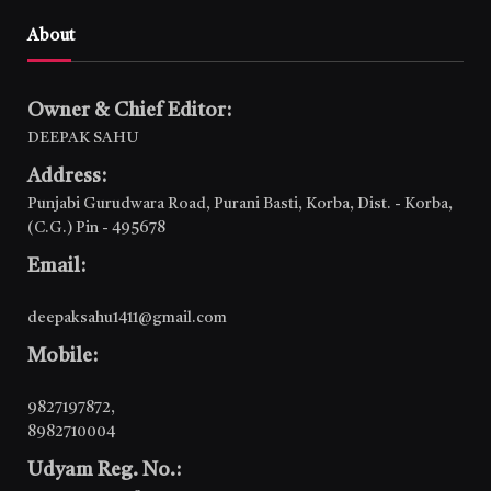
About
Owner & Chief Editor:
DEEPAK SAHU
Address:
Punjabi Gurudwara Road, Purani Basti, Korba, Dist. - Korba,
(C.G.) Pin - 495678
Email:
deepaksahu1411@gmail.com
Mobile:
9827197872
,
8982710004
Udyam Reg. No.: