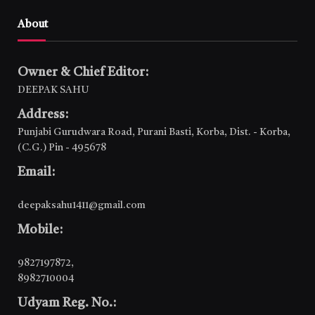
About
Owner & Chief Editor:
DEEPAK SAHU
Address:
Punjabi Gurudwara Road, Purani Basti, Korba, Dist. - Korba,
(C.G.) Pin - 495678
Email:
deepaksahu1411@gmail.com
Mobile:
9827197872
,
8982710004
Udyam Reg. No.: