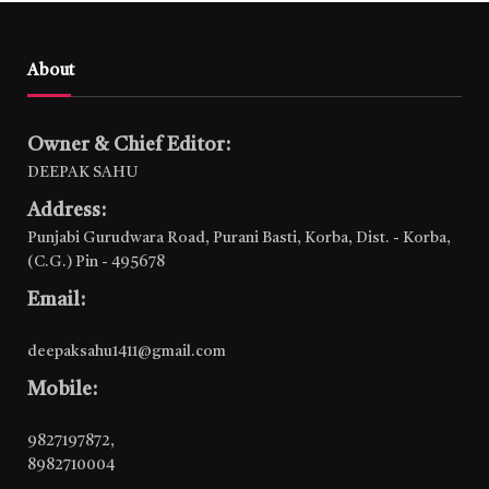
About
Owner & Chief Editor:
DEEPAK SAHU
Address:
Punjabi Gurudwara Road, Purani Basti, Korba, Dist. - Korba,
(C.G.) Pin - 495678
Email:
deepaksahu1411@gmail.com
Mobile:
9827197872
,
8982710004