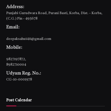
Address:
Punjabi Gurudwara Road, Purani Basti, Korba, Dist. - Korba,
(C.G.) Pin - 495678
Email:
deepaksahu1411@gmail.com
Mobile:
9827197872
,
8982710004
Udyam Reg. No.:
CG-10-0001978
Post Calendar