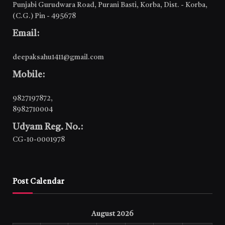
Punjabi Gurudwara Road, Purani Basti, Korba, Dist. - Korba,
(C.G.) Pin - 495678
Email:
deepaksahu1411@gmail.com
Mobile:
9827197872
,
8982710004
Udyam Reg. No.:
CG-10-0001978
Post Calendar
August 2026