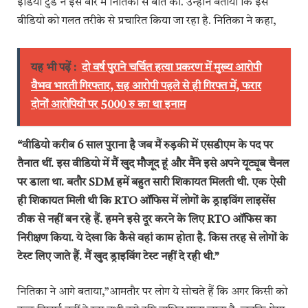
इंडिया टुडे ने इस बारे में नितिका से बात की. उन्होंने बताया कि इस
वीडियो को गलत तरीके से प्रचारित किया जा रहा है. नितिका ने कहा,
यह भी पढ़ें :
दो वर्ष पुराने चर्चित हत्या प्रकरण में मुख्य आरोपी
वैभव भारती गिरफ्तार, सह आरोपी पहले से ही गिरफ्त में, फरार
दोनों आरोपियों पर 5000 रु का था इनाम
“वीडियो करीब 6 साल पुराना है जब मैं रुड़की में एसडीएम के पद पर
तैनात थीं. इस वीडियो में मैं खुद मौजूद हूं और मैंने इसे अपने यूट्यूब चैनल
पर डाला था. बतौर SDM हमें बहुत सारी शिकायत मिलती थी. एक ऐसी
ही शिकायत मिली थी कि RTO ऑफिस में लोगों के ड्राइविंग लाइसेंस
ठीक से नहीं बन रहे हैं. हमने इसे दूर करने के लिए RTO ऑफिस का
निरीक्षण किया. ये देखा कि कैसे वहां काम होता है. किस तरह से लोगों के
टेस्ट लिए जाते हैं. मैं खुद ड्राइविंग टेस्ट नहीं दे रही थी.”
नितिका ने आगे बताया,”आमतौर पर लोग ये सोचते हैं कि अगर किसी को