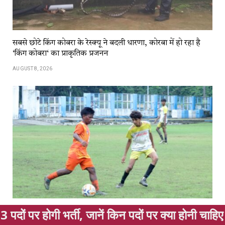
सबसे छोटे किंग कोबरा के रेस्क्यू ने बदली धारणा, कोरबा में हो रहा है
‘किंग कोबरा‘ का प्राकृतिक प्रजनन
AUGUST 8, 2026
, जानें किन पदों पर क्या होनी चाहिए योग्यता, आवेदन 
Korba: जमीनी स्तर से शानदार सफलता तक: एनटीपीसी कोरबा की
जूनियर बालक अंतर जिला राज्य फुटबॉल चैम्पियनशिप में डीएफए