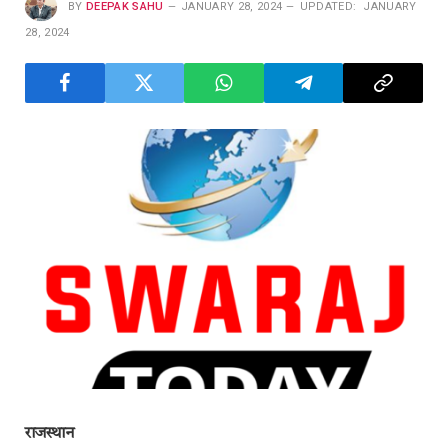
BY
DEEPAK SAHU
JANUARY 28, 2024
UPDATED:
JANUARY
28, 2024
राजस्थान