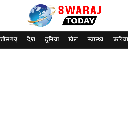
त्तीसगढ़
देश
दुनिया
खेल
स्वास्थ्य
करिय