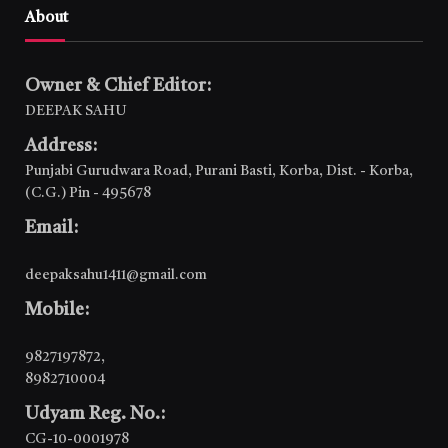
About
Owner & Chief Editor:
DEEPAK SAHU
Address:
Punjabi Gurudwara Road, Purani Basti, Korba, Dist. - Korba,
(C.G.) Pin - 495678
Email:
deepaksahu1411@gmail.com
Mobile:
9827197872
,
8982710004
Udyam Reg. No.:
CG-10-0001978