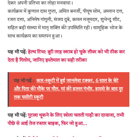
देकर अपनी प्रतिभा का लोहा मनवाया।
कार्यक्रम में कुणाल दास गुप्ता, अमित बनर्जी, पीयूष सोम, अम्लान दत्त,
रजत दत्ता, अनिमेष गांगुली, संजय दुबे, कमल मजूमदार, शुभेन्दु शीट,
सहित बड़ी संख्या में मातृ शक्ति की उपस्थिति रही। सामूहिक भोज के
साथ कार्यक्रम का समापन हुआ।
यह भी पढ़ें:
हेल्थ टिप्स: बुरी तरह खराब हो चुके लीवर को भी ठीक कर
देता है गिलोय, जानिए इस्तेमाल का सही तरीका
यह भी पढ़ें :
कार-स्कूटी में हुई जानलेवा टक्कर, 6 साल के बेटे
और पिता की मौके पर मौत, मां की हालत गंभीर, हादसे के बाद दूर
तक घसीटी स्कूटी
यह भी पढ़ें:
गुटखा थूकने के लिए खोला चलती गाड़ी का दरवाजा, तभी
पीछे से आई तेज रफ्तार बाइक, फिर जो हुआ…