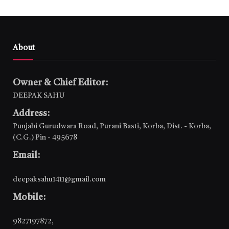
About
Owner & Chief Editor:
DEEPAK SAHU
Address:
Punjabi Gurudwara Road, Purani Basti, Korba, Dist. - Korba,
(C.G.) Pin - 495678
Email:
deepaksahu1411@gmail.com
Mobile:
9827197872
,