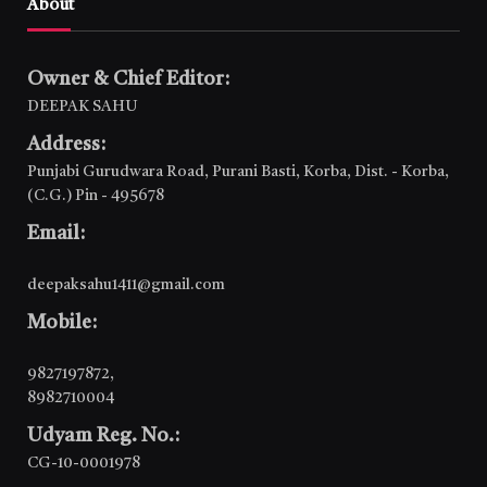
About
Owner & Chief Editor:
DEEPAK SAHU
Address:
Punjabi Gurudwara Road, Purani Basti, Korba, Dist. - Korba,
(C.G.) Pin - 495678
Email:
deepaksahu1411@gmail.com
Mobile:
9827197872
,
8982710004
Udyam Reg. No.:
CG-10-0001978