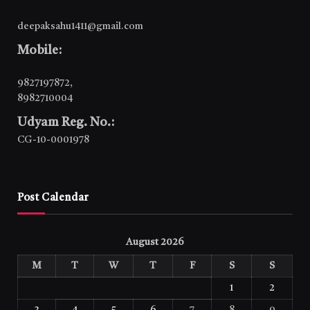
deepaksahu1411@gmail.com
Mobile:
9827197872
,
8982710004
Udyam Reg. No.:
CG-10-0001978
Post Calendar
August 2026
M
T
W
T
F
S
S
1
2