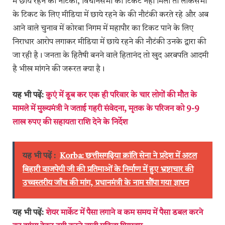
में छाये रहने की नौटंकी, विधानसभा का टिकट नहीं मिला तो लोकसभा
के टिकट के लिए मीडिया में छाये रहने के की नौटंकी करते रहे और अब
आने वाले चुनाव में कोरबा निगम में महापौर का टिकट पाने के लिए
निराधार आरोप लगाकर मीडिया में छाये रहने की नौटंकी उनके द्वारा की
जा रही है। जनता के हितैषी बनने वाले हितानंद तो खुद अरबपति आदमी
है भीख मांगने की जरूरत क्या है।
यह भी पढ़ें:
कुएं में डूब कर एक ही परिवार के चार लोगों की मौत के
मामले में मुख्यमंत्री ने जताई गहरी संवेदना, मृतक के परिजन को 9-9
लाख रुपए की सहायता राशि देने के निर्देश
यह भी पढ़ें :
Korba: छत्तीसगढ़िया क्रांति सेना ने प्रदेश में अटल
बिहारी वाजपेयी जी की प्रतिमाओं के निर्माण में हुए भ्रष्टाचार की
उच्चस्तरीय जाँच की मांग, प्रधानमंत्री के नाम सौंपा गया ज्ञापन
यह भी पढ़ें:
शेयर मार्केट में पैसा लगाने व कम समय में पैसा डबल करने